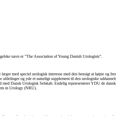
elske navn er ”The Association of Young Danish Urologists”.
re læger med speciel urologisk interesse med den hensigt at højne og f
 afdelinger og yde et naturligt supplement til den urologiske uddannels
amspil med Dansk Urologisk Selskab. Endelig repræsenterer YDU de dan
nts in Urology (NRU).