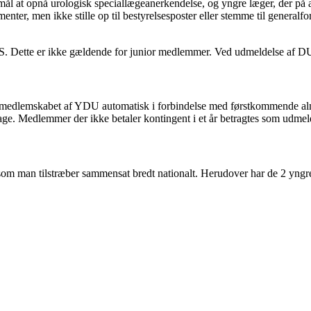
at opnå urologisk speciallægeanerkendelse, og yngre læger, der på an
er, men ikke stille op til bestyrelsesposter eller stemme til generalf
 Dette er ikke gældende for junior medlemmer. Ved udmeldelse af DU
r medlemskabet af YDU automatisk i forbindelse med førstkommende alm
age. Medlemmer der ikke betaler kontingent i et år betragtes som udmel
, som man tilstræber sammensat bredt nationalt. Herudover har de 2 yn