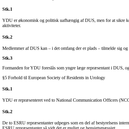
Stk.1
YDU er økonomisk og politisk uafhængig af DUS, men for at sikre kon
aktiviteter.
Stk.2
Medlemmer af DUS kan – i det omfang der er plads – tilmelde sig og 
Stk.3
Formanden for YDU foreslås som yngre læge repræsentant i DUS, og 
§5 Forhold til European Society of Residents in Urology
Stk.1
YDU er repræsenteret ved to National Communication Officers (N
Stk.2
De to ESRU repræsentanter udpeges som en del af bestyrelsens interne k
ESRU repræsentanter så vidt det er muligt og hensigtsmæssigt.