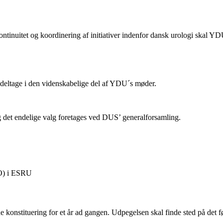
tinuitet og koordinering af initiativer indenfor dansk urologi skal YD
deltage i den videnskabelige del af YDU´s møder.
det endelige valg foretages ved DUS’ generalforsamling.
CO) i ESRU
onstituering for et år ad gangen. Udpegelsen skal finde sted på det før