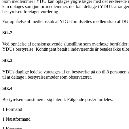
Som medlemmer i YDU kan optages yngre læger med det erklærede mål 
kan optages som junior-medlemmer, der kan deltage i YDU’s arrangement
bestyrelsen foretaget vurdering.
For opnåelse af medlemskab af YDU forudsættes medlemskab af DUS.
Stk.2
Ved opnåelse af pensionsgivende slutstilling som overlæge bortfalde
YDUs bestyrelse. Kontingent betalt i indeværende år betales ikke tilb
Stk.3
YDUs daglige ledelse varetages af en bestyrelse på op til 8 personer
til at deltage i bestyrelsesmøder som observatører.
Stk.4
Bestyrelsen konstituerer sig internt. Følgende poster fordeles:
1 Formand
1 Næstformand
1 Kasserer