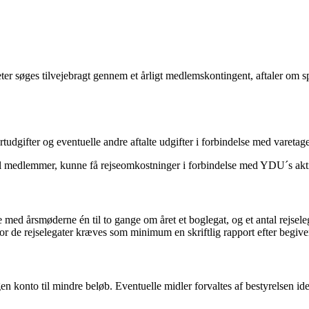
er søges tilvejebragt gennem et årligt medlemskontingent, aftaler om s
tudgifter og eventuelle andre aftalte udgifter i forbindelse med vareta
l medlemmer, kunne få rejseomkostninger i forbindelse med YDU´s aktiv
ed årsmøderne én til to gange om året et boglegat, og et antal rejseleg
r de rejselegater kræves som minimum en skriftlig rapport efter begiv
konto til mindre beløb. Eventuelle midler forvaltes af bestyrelsen idet