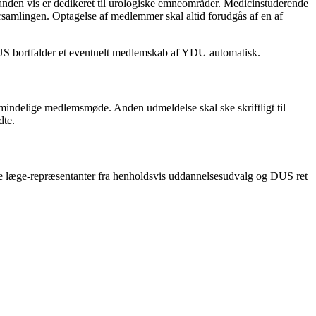
den vis er dedikeret til urologiske emneområder. Medicinstuderende
orsamlingen. Optagelse af medlemmer skal altid forudgås af en af
S bortfalder et eventuelt medlemskab af YDU automatisk.
indelige medlemsmøde. Anden udmeldelse skal ske skriftligt til
dte.
gre læge-repræsentanter fra henholdsvis uddannelsesudvalg og DUS ret