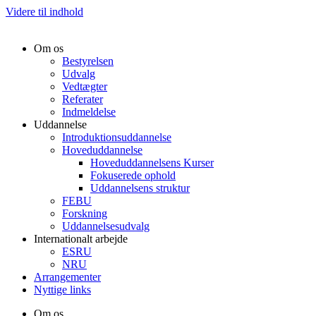
Videre til indhold
Om os
Bestyrelsen
Udvalg
Vedtægter
Referater
Indmeldelse
Uddannelse
Introduktionsuddannelse
Hoveduddannelse
Hoveduddannelsens Kurser
Fokuserede ophold
Uddannelsens struktur
FEBU
Forskning
Uddannelsesudvalg
Internationalt arbejde
ESRU
NRU
Arrangementer
Nyttige links
Om os