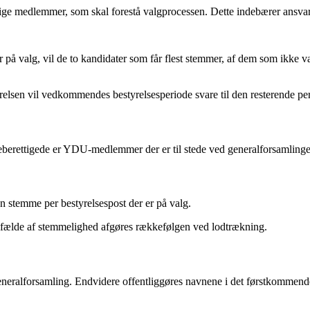
ige medlemmer, som skal forestå valgprocessen. Dette indebærer ansvar
ter på valg, vil de to kandidater som får flest stemmer, af dem som ikke væ
elsen vil vedkommendes bestyrelsesperiode svare til den resterende per
meberettigede er YDU-medlemmer der er til stede ved generalforsamlinge
n stemme per bestyrelsespost der er på valg.
tilfælde af stemmelighed afgøres rækkefølgen ved lodtrækning.
neralforsamling. Endvidere offentliggøres navnene i det førstkomme