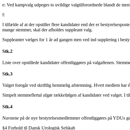
e: Ved kampvalg udpeges to uvildige valgtilforordnede blandt de men
f:
I tilfælde af at der opstiller flere kandidater end der er bestyrelsespos
mange stemmer, skal der afholdes suppleant valg.
Suppleanter vælges for 1 år ad gangen men ved ind supplering i bestyr
Stk.2
Liste over opstillede kandidater offentliggøres på valgaftenen. Stem
Stk.3
Valget foregår ved skriftlig hemmelig afstemning. Hvert medlem har é
Simpelt stemmeflertal afgør rækkefølgen af kandidater ved valget. I 
Stk.4
Navnene på de nye bestyrelsesmedlemmer offentliggøres på YDUs ge
§4 Forhold til Dansk Urologisk Selskab