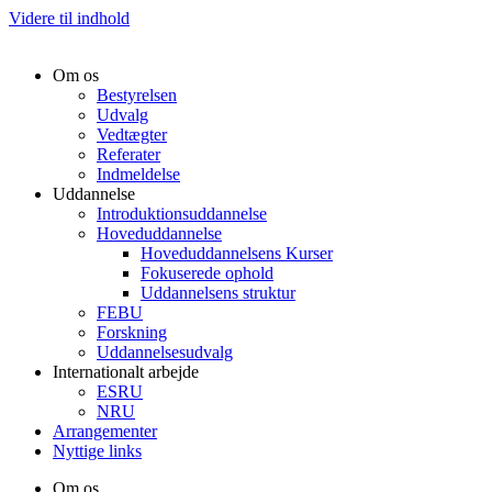
Videre til indhold
Om os
Bestyrelsen
Udvalg
Vedtægter
Referater
Indmeldelse
Uddannelse
Introduktionsuddannelse
Hoveduddannelse
Hoveduddannelsens Kurser
Fokuserede ophold
Uddannelsens struktur
FEBU
Forskning
Uddannelsesudvalg
Internationalt arbejde
ESRU
NRU
Arrangementer
Nyttige links
Om os