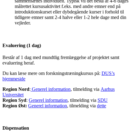
sammensættes individuelt. Typisk vil det bestå af 4-6 dages
målrettet kursusaktivitet f.eks. med andre emner end på
introduktionskurset eller dybdegående kurser i forhold til
tidligere emner samt 2-4 halve eller 1-2 hele dage med din
vejleder.
Evaluering (1 dag)
Består af 1 dag med mundtlig fremlæggelse af projektet samt
evaluering heraf.
Du kan læse mere om forskningstræningkursus på:
DUS’s
hjemmeside
Region Nord
:
Generel information
, tilmelding via
Aarhus
Universitet
Region Syd
:
Generel information
, tilmelding via
SDU
Region Øst:
Generel information
, tilmelding via
dette
Dispensation