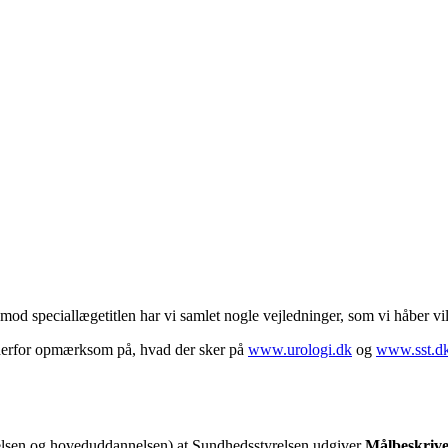
mod speciallægetitlen har vi samlet nogle vejledninger, som vi håber vil
 derfor opmærksom på, hvad der sker på
www.urologi.dk
og
www.sst.d
elsen og hoveduddannelsen) at Sundhedsstyrelsen udgiver
Målbeskrive