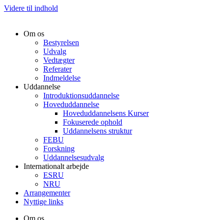
Videre til indhold
Om os
Bestyrelsen
Udvalg
Vedtægter
Referater
Indmeldelse
Uddannelse
Introduktionsuddannelse
Hoveduddannelse
Hoveduddannelsens Kurser
Fokuserede ophold
Uddannelsens struktur
FEBU
Forskning
Uddannelsesudvalg
Internationalt arbejde
ESRU
NRU
Arrangementer
Nyttige links
Om os