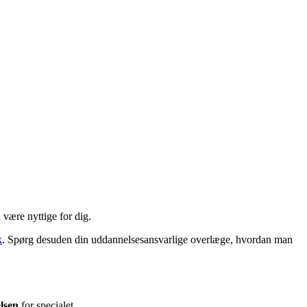
 være nyttige for dig.
k
. Spørg desuden din uddannelsesansvarlige overlæge, hvordan man
lsen
for specialet.