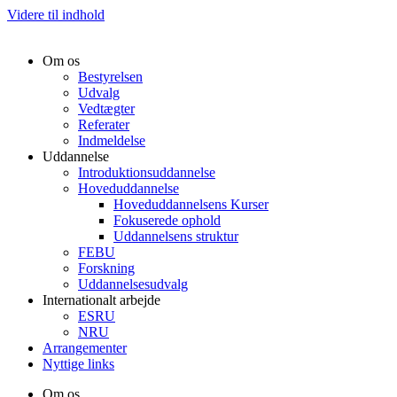
Videre til indhold
Om os
Bestyrelsen
Udvalg
Vedtægter
Referater
Indmeldelse
Uddannelse
Introduktionsuddannelse
Hoveduddannelse
Hoveduddannelsens Kurser
Fokuserede ophold
Uddannelsens struktur
FEBU
Forskning
Uddannelsesudvalg
Internationalt arbejde
ESRU
NRU
Arrangementer
Nyttige links
Om os