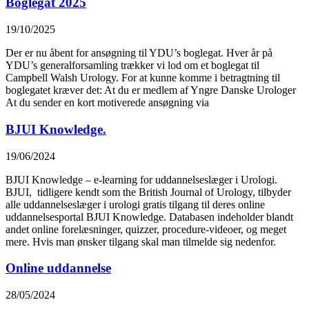
Boglegat 2025
19/10/2025
Der er nu åbent for ansøgning til YDU’s boglegat. Hver år på
YDU’s generalforsamling trækker vi lod om et boglegat til
Campbell Walsh Urology. For at kunne komme i betragtning til
boglegatet kræver det: At du er medlem af Yngre Danske Urologer
At du sender en kort motiverede ansøgning via
BJUI Knowledge.
19/06/2024
BJUI Knowledge – e-learning for uddannelseslæger i Urologi.
BJUI, tidligere kendt som the British Journal of Urology, tilbyder
alle uddannelseslæger i urologi gratis tilgang til deres online
uddannelsesportal BJUI Knowledge. Databasen indeholder blandt
andet online forelæsninger, quizzer, procedure-videoer, og meget
mere. Hvis man ønsker tilgang skal man tilmelde sig nedenfor.
Online uddannelse
28/05/2024